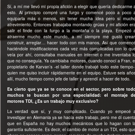
Sí, a mí me llevó mi propia afición a elegir que quería dedicarme 
esto. Al principio compré una furgo y comencé poco a poco 
equiparla más o menos, sin tener mucha idea pero sí much
atrevimiento. Entonces trabajaba montando grúas y mi afición er
salir el finde con la furgo a la montaña o la playa. Empezó 
atraerme mucho este mundo, a mí siempre me gustó crear
construir, arreglar… hacer todo con mis manos. Así que comenc
haciéndole modificaciones cada vez más complicadas con lo qu
veía por ahí, consultaba manuales en internet o me inventaba l
que no conseguía. Ya cambiaba motores, cuando conocí a Fran, e
propietario de Karvan’s -el taller donde trabajé todo este tiempo-
quien me quiso incluir rápidamente en el equipo. Estuve seis año
allí, mucho tiempo como jefe de taller y aprendí a hacer de todo.
Es cierto que ya se te conoce en el sector, pero sobre tod
muchos te buscan por una especialidad: el montaje d
motores TDI, ¿Es un trabajo muy exclusivo?
La verdad que sí, y muy complicado. Cuando yo empecé 
investigar en Alemania ya se hacía este trabajo, pero me dí cuent
que en España no hay muchos mecánicos que lo hagan con l
garantía suficiente. Es decir, el cambio de motor a un TDI, esto qu