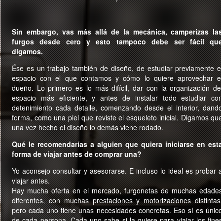
Sin embargo, vas más allá de la mecánica, camperizas la
furgos desde cero y esto tampoco debe ser fácil qu
digamos.
Ése es un trabajo también de diseño, de estudiar previamente e
espacio con el que contamos y cómo lo quiere aprovechar e
dueño. Lo primero es lo más difícil, dar con la organización de
espacio más eficiente, y antes de instalar todo estudiar co
detenimiento cada detalle, comenzando desde el interior, dand
forma, como una piel que reviste el esqueleto inicial. Digamos qu
una vez hecho el diseño lo demás viene rodado.
Qué le recomendarías a alguien que quiera iniciarse en est
forma de viajar antes de comprar una?
Yo aconsejo consultar y asesorarse. E incluso lo ideal es probar 
viajar antes.
Hay mucha oferta en el mercado, furgonetas de muchas edade
diferentes, con muchas prestaciones y motorizaciones distintas
pero cada uno tiene unas necesidades concretas. Eso sí es únic
de cada persona. Cada uno sabe si la quiere para viajar los fine