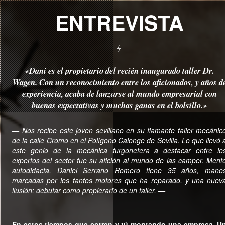
ENTREVISTA
«Dani es el propietario del recién inaugurado taller Dr.
Wagen. Con un reconocimiento entre los aficionados, y años d
experiencia, acaba de lanzarse al mundo empresarial con
buenas expectativas y muchas ganas en el bolsillo.»
— Nos recibe este joven sevillano en su flamante taller mecánic
de la calle Cromo en el Polígono Calonge de Sevilla. Lo que llevó 
este genio de la mecánica furgonetera a destacar entre lo
expertos del sector fue su afición al mundo de las camper. Ment
autodidacta, Daniel Serrano Romero tiene 35 años, mano
marcadas por los tantos motores que ha reparado, y una nuev
ilusión: debutar como propierario de un taller. —
En estos tiempos que corren y tú montando una empresa. U