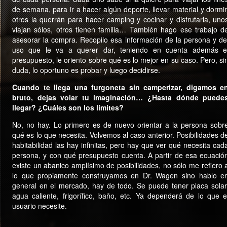
de semana, para ir a hacer algún deporte, llevar material y dormir
otros la querrán para hacer camping y cocinar y disfrutarla, uno
viajan sólos, otros tienen familia… También hago ese trabajo d
asesorar la compra. Recopilo esa información de la persona y de
uso que le va a querer dar, teniendo en cuenta además e
presupuesto, le oriento sobre qué es lo mejor en su caso. Pero, si
duda, lo oportuno es probar y luego decidirse.
Cuando te llega una furgoneta sin camperizar, digamos e
bruto, dejas volar tu imaginación… ¿Hasta dónde puede
llegar? ¿Cuáles son los límites?
No, no hay. Lo primero es de nuevo orientar a la persona sobr
qué es lo que necesita. Volvemos al caso anterior. Posibilidades d
habitabilidad las hay infinitas, pero hay que ver qué necesita cad
persona, y con qué presupuesto cuenta. A partir de esa ecuació
existe un abanico amplísimo de posibilidades, no sólo me refiero 
lo que propiamente construyamos en Dr. Wagen sino hablo e
general en el mercado, hay de todo. Se puede tener placa solar
agua caliente, frigorífico, baño, etc. Ya dependerá de lo que e
usuario necesite.