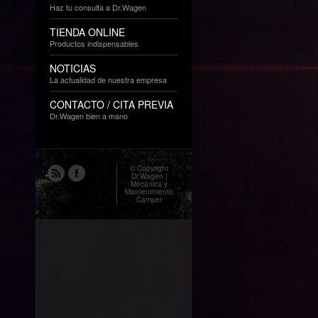
Haz tu consulta a Dr.Wagen
TIENDA ONLINE
Productos indispensables
NOTICIAS
La actualidad de nuestra empresa
CONTACTO / CITA PREVIA
Dr.Wagen bien a mano
© Copyright
Dr.Wagen |
Mecánica y
Mantenimiento
Camper