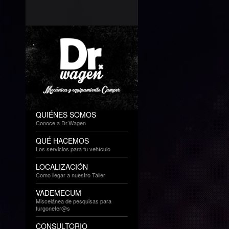
QUIÉNES SOMOS
Conoce a Dr.Wagen
QUÉ HACEMOS
Los servicios para tu vehículo
LOCALIZACIÓN
Como llegar a nuestro Taller
VADEMECUM
Miscelánea de pesquisas para
furgoneter@s
CONSULTORIO