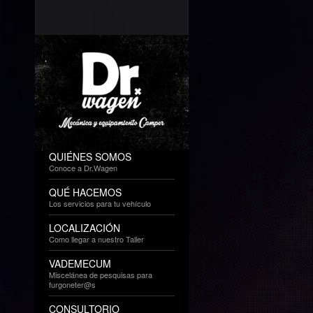
QUIÉNES SOMOS
Conoce a Dr.Wagen
QUÉ HACEMOS
Los servicios para tu vehículo
LOCALIZACIÓN
Como llegar a nuestro Taller
VADEMECUM
Miscelánea de pesquisas para
furgoneter@s
CONSULTORIO