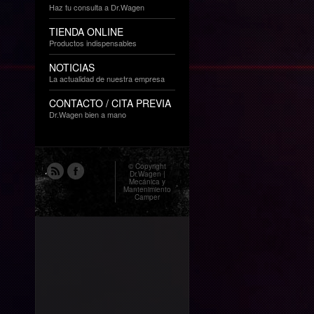
Haz tu consulta a Dr.Wagen
TIENDA ONLINE
Productos indispensables
NOTICIAS
La actualidad de nuestra empresa
CONTACTO / CITA PREVIA
Dr.Wagen bien a mano
© Copyright
Dr.Wagen |
Mecánica y
Mantenimiento
Camper