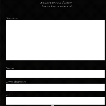
¿Quieres unirte a la discusión?
Siéntete libre de contribuir!
Comentario
Nombre
Correo electrónico
Web