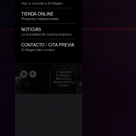
Haz tu consulta a Dr.Wagen
TIENDA ONLINE
Productos indispensables
NOTICIAS
La actualidad de nuestra empresa
CONTACTO / CITA PREVIA
Dr.Wagen bien a mano
© Copyright
Dr.Wagen |
Mecánica y
Mantenimiento
Camper