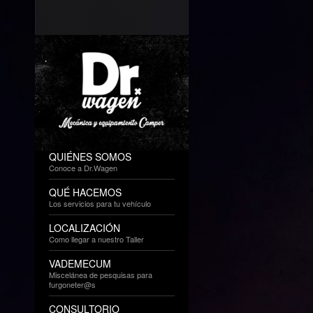
QUIÉNES SOMOS
Conoce a Dr.Wagen
QUÉ HACEMOS
Los servicios para tu vehículo
LOCALIZACIÓN
Como llegar a nuestro Taller
VADEMECUM
Miscelánea de pesquisas para
furgoneter@s
CONSULTORIO